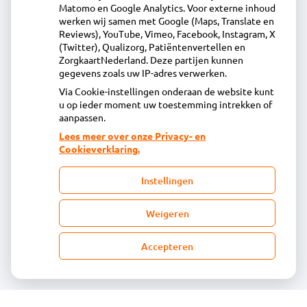
Matomo en Google Analytics. Voor externe inhoud
Wielingenweg 1, 1826BC Alkmaar
werken wij samen met Google (Maps, Translate en
072-5618440
Reviews), YouTube, Vimeo, Facebook, Instagram, X
(Twitter), Qualizorg, Patiëntenvertellen en
info@apotheekdemare.nl
ZorgkaartNederland. Deze partijen kunnen
Inschrijven
gegevens zoals uw IP-adres verwerken.
Via Cookie-instellingen onderaan de website kunt
u op ieder moment uw toestemming intrekken of
Centrale administratie
aanpassen.
Lees meer over onze Privacy- en
Cookieverklaring.
Heeft u vragen of opmerkingen over uw
toegestuurde rekening van de apotheek?
Instellingen
declaratie@acdaphagroep.nl
Weigeren
Accepteren
Volg ons
Bezoek
onze
facebook
pagina