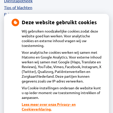
Dienstapotheek
Tips of klachten
Privacy
Deze website gebruikt cookies
Wij gebruiken noodzakelijke cookies zodat deze
website goed kan werken. Voor analytische
Contact
cookies en externe inhoud vragen wij uw
toestemming.
Voor analytische cookies werken wij samen met
Acdapha Apotheek De Mare
Matomo en Google Analytics. Voor externe inhoud
Wielingenweg 1, 1826BC Alkmaar
werken wij samen met Google (Maps, Translate en
072-5618440
Reviews), YouTube, Vimeo, Facebook, Instagram, X
(Twitter), Qualizorg, Patiëntenvertellen en
info@apotheekdemare.nl
ZorgkaartNederland. Deze partijen kunnen
Inschrijven
gegevens zoals uw IP-adres verwerken.
Via Cookie-instellingen onderaan de website kunt
u op ieder moment uw toestemming intrekken of
Centrale administratie
aanpassen.
Lees meer over onze Privacy- en
Cookieverklaring.
Heeft u vragen of opmerkingen over uw