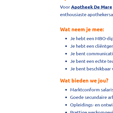
Apotheek De Mare
Voor
enthousiaste apothekersas
Wat neem je mee:
Je hebt een MBO-dip
Je hebt een cliëntge
Je bent communicatie
Je bent een echte te
Je bent beschikbaar 
Wat bieden we jou?
Marktconform salari
Goede secundaire ar
Opleidings- en ontw
Prettige werkomgevi