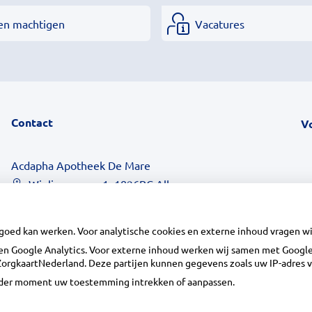
en machtigen
Vacatures
Contact
V
Acdapha Apotheek De Mare
Wielingenweg 1, 1826BC Alkmaar
072-5618440
info@apotheekdemare.nl
 goed kan werken. Voor analytische cookies en externe inhoud vragen 
Inschrijven
n Google Analytics. Voor externe inhoud werken wij samen met Google 
n ZorgkaartNederland. Deze partijen kunnen gegevens zoals uw IP-adres 
ieder moment uw toestemming intrekken of aanpassen.
Centrale administratie