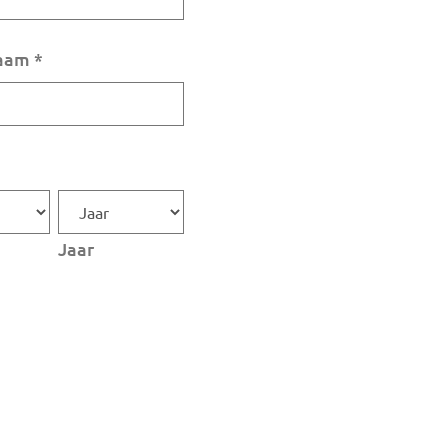
aam
*
Jaar