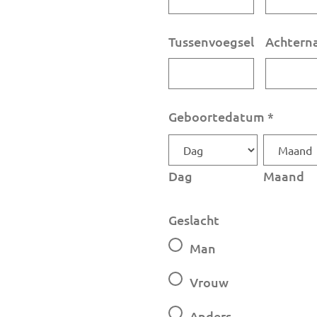
Tussenvoegsel
Achtern
Geboortedatum
*
Dag
Maand
Geslacht
Man
Vrouw
Anders