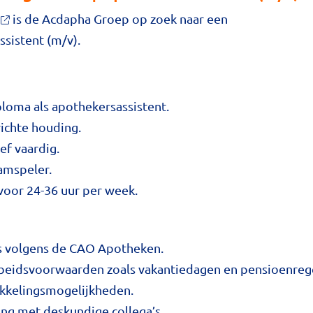
is de Acdapha Groep op zoek naar een
sistent (m/v).
loma als apothekersassistent.
richte houding.
f vaardig.
amspeler.
voor 24-36 uur per week.
s volgens de CAO Apotheken.
beidsvoorwaarden zoals vakantiedagen en pensioenrege
ikkelingsmogelijkheden.
ng met deskundige collega’s.