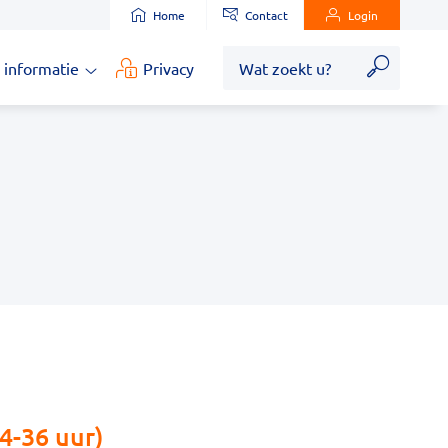
Home
Contact
Login
Zoek
 informatie
Privacy
Medische
informatie
submenu
4-36 uur)