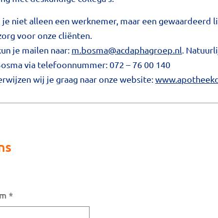
 je niet alleen een werknemer, maar een gewaardeerd l
org voor onze cliënten.
kun je mailen naar:
m.bosma@acdaphagroep.nl
. Natuurl
sma via telefoonnummer: 072 – 76 00 140
rwijzen wij je graag naar onze website:
www.apotheekd
ns
am
*